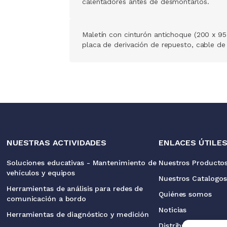
calentadores antes de desmontarlos.
Maletín con cinturón antichoque (200 x 9
placa de derivación de repuesto, cable de
NUESTRAS ACTIVIDADES
ENLACES ÚTILE
Soluciones educativas - Mantenimiento de
Nuestros Producto
vehículos y equipos
Nuestros Catalogo
Herramientas de análisis para redes de
Quiénes somos
comunicación a bordo
Noticias
Herramientas de diagnóstico y medición
Distribuidores