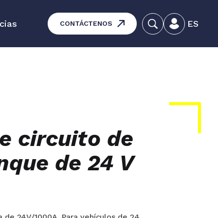
cias
ES
CONTÁCTENOS
ducativas - Mantenimiento de
equipos
ros productos
e circuito de
nque de 24 V
a de 24V/1000A. Para vehículos de 24