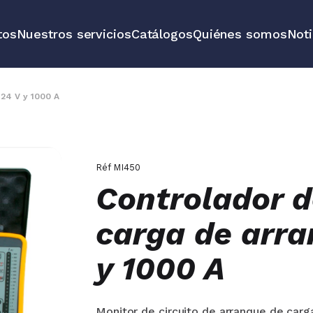
tos
Nuestros servicios
Catálogos
Quiénes somos
Noti
 redes de
Soluciones e
vehículos y 
 24 V y 1000 A
y medición
Todos nuest
Réf
MI450
Controlador d
carga de arra
y 1000 A
Monitor de circuito de arranque de carg