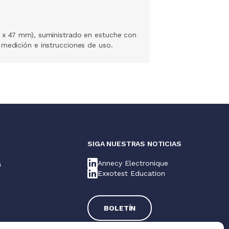
5 x 47 mm), suministrado en estuche con
 medición e instrucciones de uso.
S
SIGA NUESTRAS NOTICIAS
Annecy Electronique
s
Exxotest Education
s
BOLETÍN