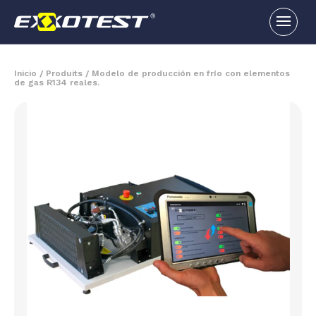
Inicio
/
Produits
/
Modelo de producción en frío con elementos
de gas R134 reales.