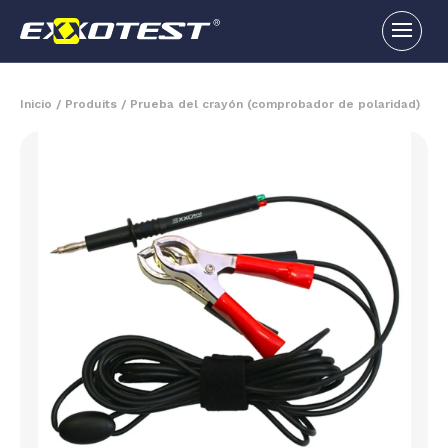
Inicio
/
Produits
/
Prueba del crayón (comprobador de polaridad)