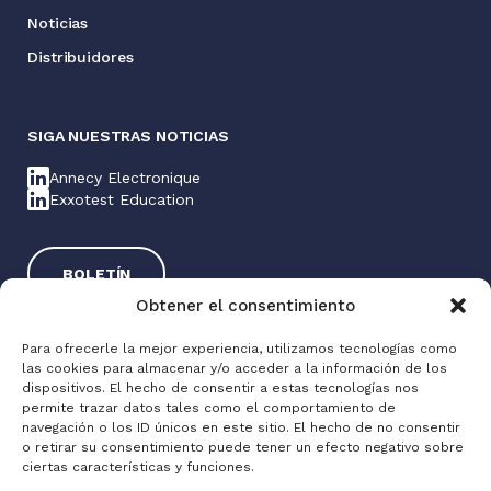
Noticias
Distribuidores
SIGA NUESTRAS NOTICIAS
Annecy Electronique
Exxotest Education
BOLETÍN
Obtener el consentimiento
Para ofrecerle la mejor experiencia, utilizamos tecnologías como
las cookies para almacenar y/o acceder a la información de los
dispositivos. El hecho de consentir a estas tecnologías nos
permite trazar datos tales como el comportamiento de
navegación o los ID únicos en este sitio. El hecho de no consentir
o retirar su consentimiento puede tener un efecto negativo sobre
Exxotest® 2025
ciertas características y funciones.