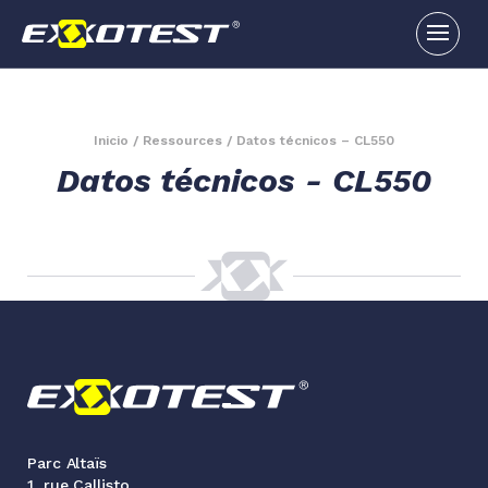
Inicio
/
Ressources
/
Datos técnicos – CL550
Datos técnicos - CL550
Parc Altaïs
1, rue Callisto