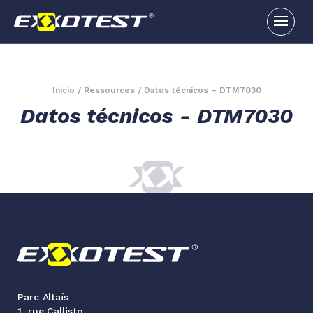
Inicio
/
Ressources
/
Datos técnicos – DTM7030
Datos técnicos - DTM7030
Parc Altaïs
1, rue Callisto