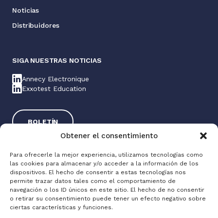
Noticias
Distribuidores
SIGA NUESTRAS NOTICIAS
Annecy Electronique
Exxotest Education
BOLETÍN
Obtener el consentimiento
Para ofrecerle la mejor experiencia, utilizamos tecnologías como
las cookies para almacenar y/o acceder a la información de los
dispositivos. El hecho de consentir a estas tecnologías nos
permite trazar datos tales como el comportamiento de
navegación o los ID únicos en este sitio. El hecho de no consentir
o retirar su consentimiento puede tener un efecto negativo sobre
Exxotest® 2025
ciertas características y funciones.