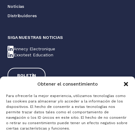
Noticias
Distribuidores
SIGA NUESTRAS NOTICIAS
Annecy Electronique
Exxotest Education
BOLETÍN
Obtener el consentimiento
Para ofrecerle la mejor experiencia, utilizamos tecnologías como
las cookies para almacenar y/o acceder a la información de los
dispositivos. El hecho de consentir a estas tecnologías nos
permite trazar datos tales como el comportamiento de
navegación o los ID únicos en este sitio. El hecho de no consentir
o retirar su consentimiento puede tener un efecto negativo sobre
Exxotest® 2025
ciertas características y funciones.