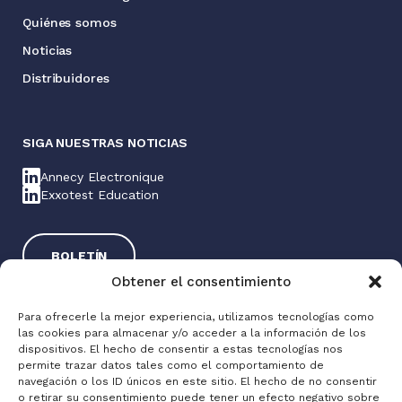
Quiénes somos
Noticias
Distribuidores
SIGA NUESTRAS NOTICIAS
Annecy Electronique
Exxotest Education
BOLETÍN
Obtener el consentimiento
Para ofrecerle la mejor experiencia, utilizamos tecnologías como
las cookies para almacenar y/o acceder a la información de los
dispositivos. El hecho de consentir a estas tecnologías nos
permite trazar datos tales como el comportamiento de
navegación o los ID únicos en este sitio. El hecho de no consentir
o retirar su consentimiento puede tener un efecto negativo sobre