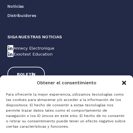
Noticias
Distribuidores
SIGA NUESTRAS NOTICIAS
Annecy Electronique
Exxotest Education
BOLETÍN
Obtener el consentimiento
Para ofrecerle la mejor experiencia, utilizamos tecnologías como
las cookies para almacenar y/o acceder a la información de los
dispositivos. El hecho de consentir a estas tecnologías nos
permite trazar datos tales como el comportamiento de
navegación o los ID únicos en este sitio. El hecho de no consentir
o retirar su consentimiento puede tener un efecto negativo sobre
Exxotest® 2025
ciertas características y funciones.