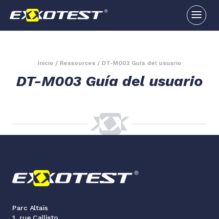
Inicio
/
Ressources
/
DT-M003 Guía del usuario
DT-M003 Guía del usuario
Parc Altaïs
1, rue Callisto