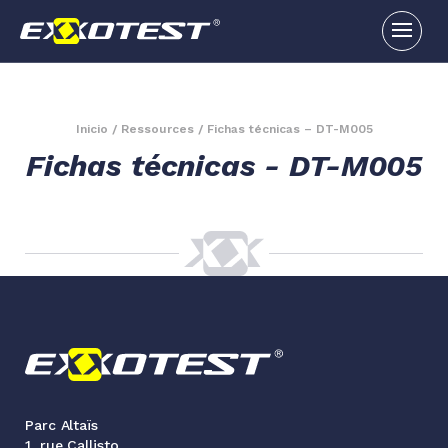
Inicio
/
Ressources
/
Fichas técnicas – DT-M005
Fichas técnicas - DT-M005
Parc Altaïs
1, rue Callisto