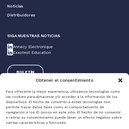
Noticias
Distribuidores
SIGA NUESTRAS NOTICIAS
Annecy Electronique
Exxotest Education
BOLETÍN
Obtener el consentimiento
Para ofrecerle la mejor experiencia, utilizamos tecnologías como
las cookies para almacenar y/o acceder a la información de los
dispositivos. El hecho de consentir a estas tecnologías nos
permite trazar datos tales como el comportamiento de
navegación o los ID únicos en este sitio. El hecho de no consentir
o retirar su consentimiento puede tener un efecto negativo sobre
Exxotest® 2025
ciertas características y funciones.