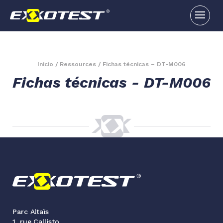
Inicio
/
Ressources
/
Fichas técnicas – DT-M006
Fichas técnicas - DT-M006
Parc Altaïs
1, rue Callisto