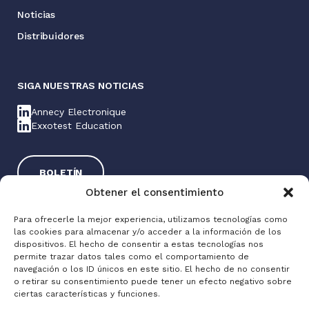
Noticias
Distribuidores
SIGA NUESTRAS NOTICIAS
Annecy Electronique
Exxotest Education
BOLETÍN
Obtener el consentimiento
Para ofrecerle la mejor experiencia, utilizamos tecnologías como
las cookies para almacenar y/o acceder a la información de los
dispositivos. El hecho de consentir a estas tecnologías nos
permite trazar datos tales como el comportamiento de
navegación o los ID únicos en este sitio. El hecho de no consentir
o retirar su consentimiento puede tener un efecto negativo sobre
Exxotest® 2025
ciertas características y funciones.