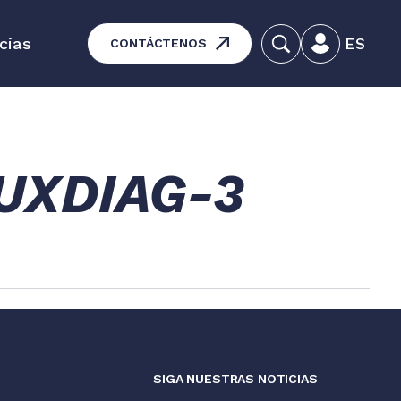
cias
ES
CONTÁCTENOS
ducativas - Mantenimiento de
equipos
MUXDIAG-3
ros productos
S
SIGA NUESTRAS NOTICIAS