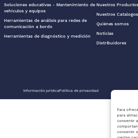
Soluciones educativas - Mantenimiento de
Nuestros Producto
vehículos y equipos
Nuestros Catalogo
Herramientas de análisis para redes de
Quiénes somos
comunicación a bordo
Noticias
Herramientas de diagnóstico y medición
Distribuidores
Información jurídica
Política de privacidad
Para ofrec
para almac
consentir 
comportami
consentir 
ciertas car