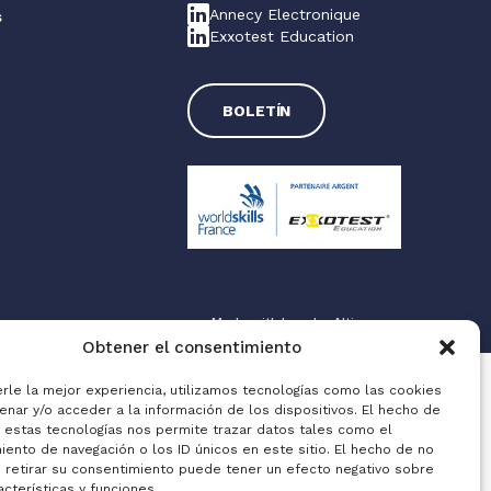
Annecy Electronique
s
Exxotest Education
s
BOLETÍN
Made with love by
Altimax
Obtener el consentimiento
erle la mejor experiencia, utilizamos tecnologías como las cookies
enar y/o acceder a la información de los dispositivos. El hecho de
a estas tecnologías nos permite trazar datos tales como el
ento de navegación o los ID únicos en este sitio. El hecho de no
o retirar su consentimiento puede tener un efecto negativo sobre
acterísticas y funciones.