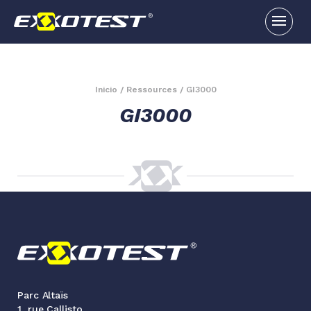
Inicio
/
Ressources
/
GI3000
GI3000
Parc Altaïs
1, rue Callisto