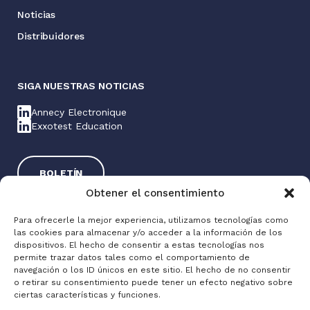
Noticias
Distribuidores
SIGA NUESTRAS NOTICIAS
Annecy Electronique
Exxotest Education
BOLETÍN
Obtener el consentimiento
Para ofrecerle la mejor experiencia, utilizamos tecnologías como
las cookies para almacenar y/o acceder a la información de los
dispositivos. El hecho de consentir a estas tecnologías nos
permite trazar datos tales como el comportamiento de
navegación o los ID únicos en este sitio. El hecho de no consentir
o retirar su consentimiento puede tener un efecto negativo sobre
Exxotest® 2025
ciertas características y funciones.