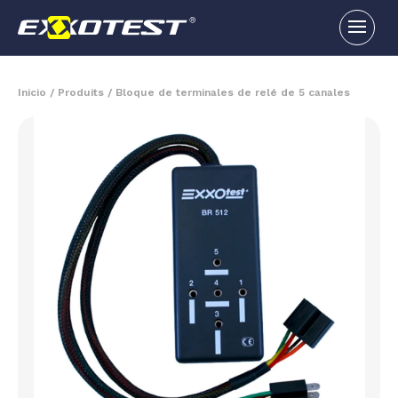
Inicio
/
Produits
/
Bloque de terminales de relé de 5 canales