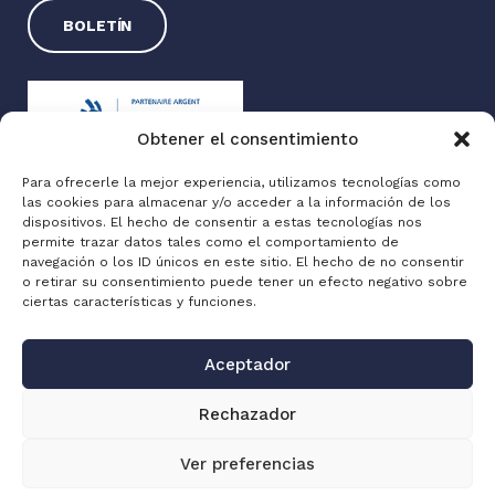
BOLETÍN
Obtener el consentimiento
Para ofrecerle la mejor experiencia, utilizamos tecnologías como
las cookies para almacenar y/o acceder a la información de los
Exxotest® 2025
dispositivos. El hecho de consentir a estas tecnologías nos
permite trazar datos tales como el comportamiento de
Información jurídica
navegación o los ID únicos en este sitio. El hecho de no consentir
Política de privacidad
o retirar su consentimiento puede tener un efecto negativo sobre
ciertas características y funciones.
Made with love by
Altimax
Aceptador
Rechazador
Ver preferencias