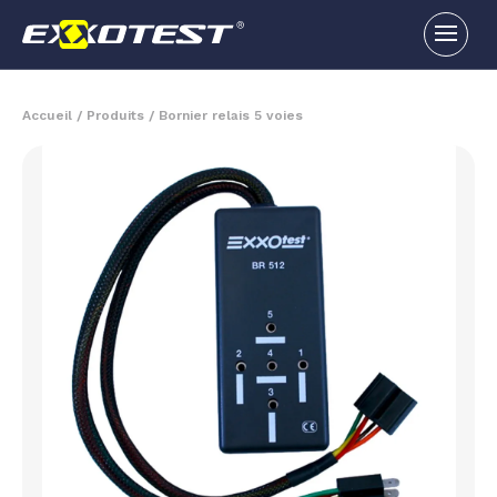
Accueil
/
Produits
/
Bornier relais 5 voies