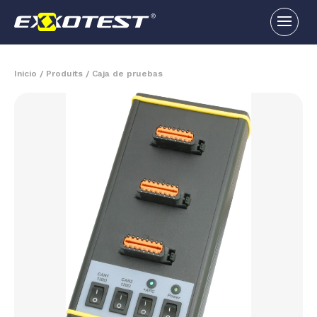
Inicio
/
Produits
/
Caja de pruebas