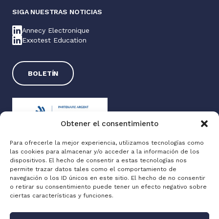
SIGA NUESTRAS NOTICIAS
Annecy Electronique
Exxotest Education
BOLETÍN
Obtener el consentimiento
Para ofrecerle la mejor experiencia, utilizamos tecnologías como
las cookies para almacenar y/o acceder a la información de los
Exxotest® 2025
dispositivos. El hecho de consentir a estas tecnologías nos
permite trazar datos tales como el comportamiento de
Información jurídica
navegación o los ID únicos en este sitio. El hecho de no consentir
Política de privacidad
o retirar su consentimiento puede tener un efecto negativo sobre
ciertas características y funciones.
Made with love by
Altimax