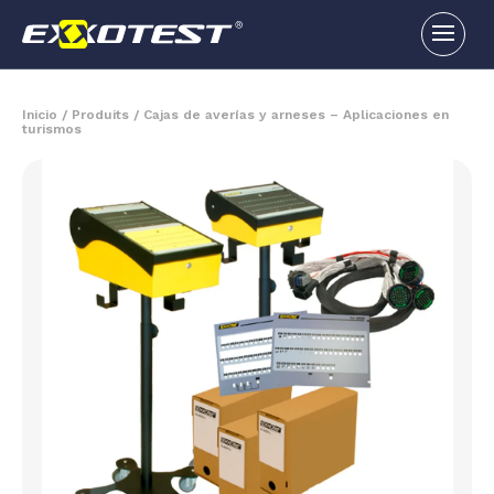
Inicio
/
Produits
/
Cajas de averías y arneses – Aplicaciones en
turismos