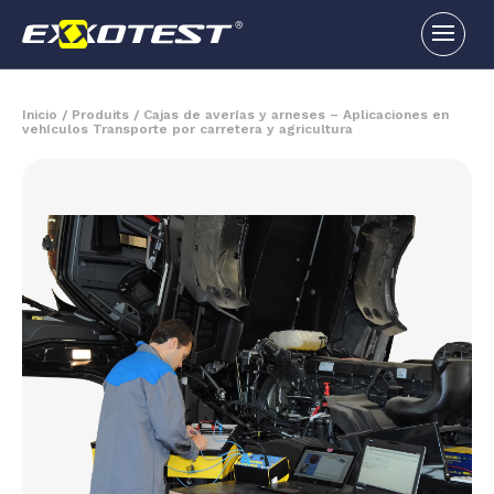
Inicio
/
Produits
/
Cajas de averías y arneses – Aplicaciones en
vehículos Transporte por carretera y agricultura