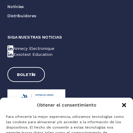
Noticias
Distribuidores
SIGA NUESTRAS NOTICIAS
Annecy Electronique
Exxotest Education
BOLETÍN
Obtener el consentimiento
Para ofrecerle la mejor experiencia, utilizamos tecnologías como
las cookies para almacenar y/o acceder a la información de los
Exxotest® 2025
dispositivos. El hecho de consentir a estas tecnologías nos
permite trazar datos tales como el comportamiento de