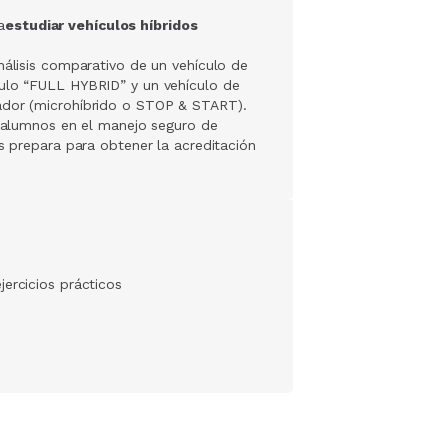
a
estudiar vehículos híbridos
nálisis comparativo de un vehículo de
culo “FULL HYBRID” y un vehículo de
ador (microhíbrido o STOP & START).
s alumnos en el manejo seguro de
es prepara para obtener la acreditación
jercicios prácticos