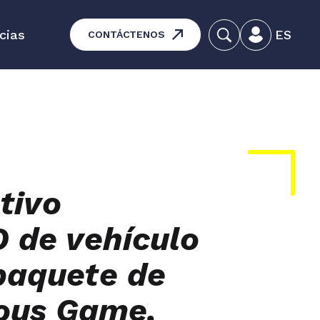
cias
ES
CONTÁCTENOS
ducativas - Mantenimiento de
equipos
ros productos
tivo
 de vehículo
paquete de
ious Game,