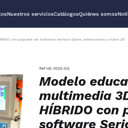
tos
Nuestros servicios
Catálogos
Quiénes somos
Noti
 redes de
Soluciones e
vehículos y 
BRIDO con paquete de software Serious Game, animaciones y vídeo 3D
y medición
Todos nuest
Réf
HE-3020-SG
Modelo educa
multimedia 3D
HÍBRIDO con 
software Ser