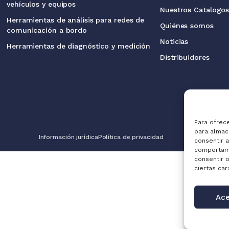
vehículos y equipos
Nuestros Catalogo
Herramientas de análisis para redes de
Quiénes somos
comunicación a bordo
Noticias
Herramientas de diagnóstico y medición
Distribuidores
Para ofrec
para almac
Información jurídica
Política de privacidad
consentir 
comportami
consentir 
ciertas car
Ace