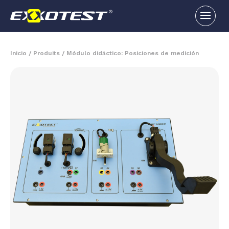
Inicio
/
Produits
/
Módulo didáctico: Posiciones de medición