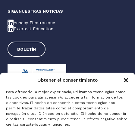
SIGA NUESTRAS NOTICIAS
Annecy Electronique
Exxotest Education
BOLETÍN
Obtener el consentimiento
Para ofrecerle la mejor experiencia, utilizamos tecnologías como
las cookies para almacenar y/o acceder a la información de los
Exxotest® 2025
dispositivos. El hecho de consentir a estas tecnologías nos
permite trazar datos tales como el comportamiento de
Información jurídica
navegación o los ID únicos en este sitio. El hecho de no consentir
Política de privacidad
o retirar su consentimiento puede tener un efecto negativo sobre
ciertas características y funciones.
Made with love by
Altimax