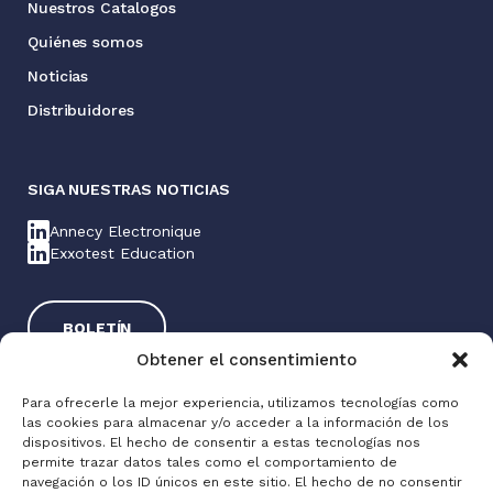
Nuestros Catalogos
Quiénes somos
Noticias
Distribuidores
SIGA NUESTRAS NOTICIAS
Annecy Electronique
Exxotest Education
BOLETÍN
Obtener el consentimiento
Para ofrecerle la mejor experiencia, utilizamos tecnologías como
las cookies para almacenar y/o acceder a la información de los
dispositivos. El hecho de consentir a estas tecnologías nos
permite trazar datos tales como el comportamiento de
navegación o los ID únicos en este sitio. El hecho de no consentir