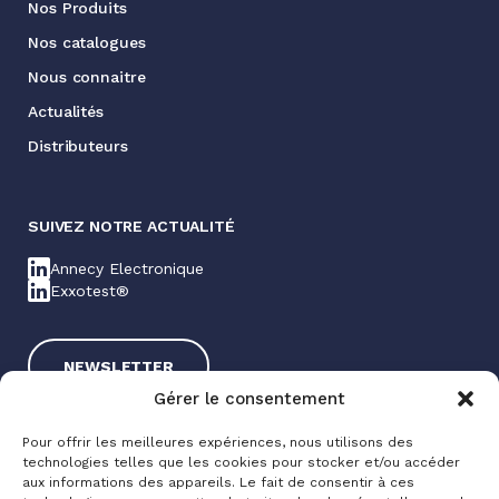
Nos Produits
Nos catalogues
Nous connaitre
Actualités
Distributeurs
SUIVEZ NOTRE ACTUALITÉ
Annecy Electronique
Exxotest®
NEWSLETTER
Gérer le consentement
Pour offrir les meilleures expériences, nous utilisons des
technologies telles que les cookies pour stocker et/ou accéder
aux informations des appareils. Le fait de consentir à ces