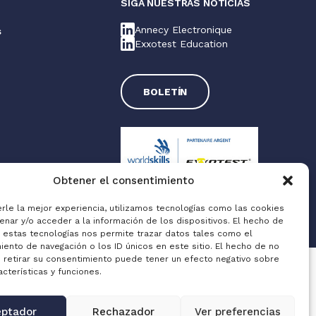
S
SIGA NUESTRAS NOTICIAS
Annecy Electronique
s
Exxotest Education
s
BOLETÍN
Obtener el consentimiento
erle la mejor experiencia, utilizamos tecnologías como las cookies
enar y/o acceder a la información de los dispositivos. El hecho de
Made with love by
Altimax
a estas tecnologías nos permite trazar datos tales como el
ento de navegación o los ID únicos en este sitio. El hecho de no
o retirar su consentimiento puede tener un efecto negativo sobre
acterísticas y funciones.
ptador
Rechazador
Ver preferencias