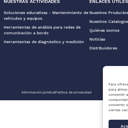
NUESTRAS ACTIVIDADES
ENLACES ÚTILE
Soluciones educativas - Mantenimiento de
Nuestros Producto
vehículos y equipos
Nuestros Catalogo
Herramientas de análisis para redes de
Quiénes somos
comunicación a bordo
Noticias
Herramientas de diagnóstico y medición
Distribuidores
Para ofrec
para almac
Información jurídica
Política de privacidad
consentir 
comportami
consentir 
ciertas car
Ace