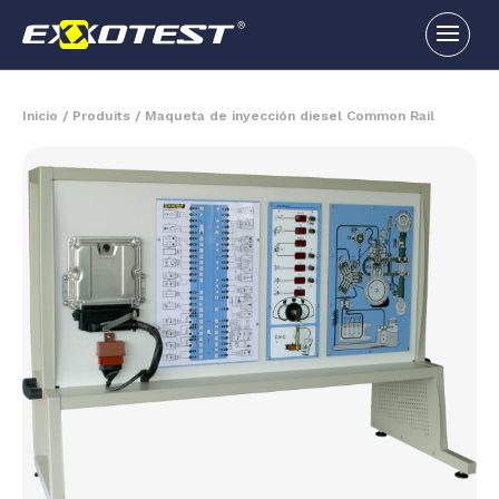
Inicio
/
Produits
/
Maqueta de inyección diesel Common Rail