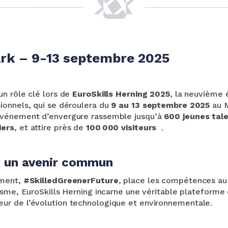
rk – 9-13 septembre 2025
un rôle clé lors de
EuroSkills Herning 2025
, la neuvième 
ionnels, qui se déroulera du
9 au 13 septembre 2025
au 
événement d’envergure rassemble jusqu’à
600 jeunes tal
iers
, et attire près de
100 000 visiteurs
.
, un avenir commun
ement,
#SkilledGreenerFuture
, place les compétences au 
risme, EuroSkills Herning incarne une véritable plateforme
r de l’évolution technologique et environnementale.