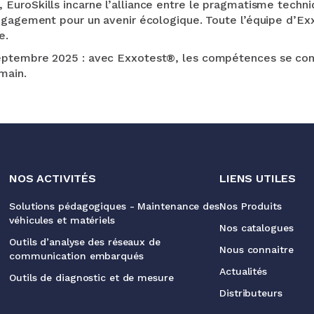
 EuroSkills incarne l’alliance entre le pragmatisme techni
ngagement pour un avenir écologique. Toute l’équipe d’Exx
e.
ptembre 2025 : avec Exxotest®, les compétences se const
main.
NOS ACTIVITÉS
LIENS UTILES
Solutions pédagogiques - Maintenance des
Nos Produits
véhicules et matériels
Nos catalogues
Outils d’analyse des réseaux de
Nous connaitre
communication embarqués
Actualités
Outils de diagnostic et de mesure
Distributeurs