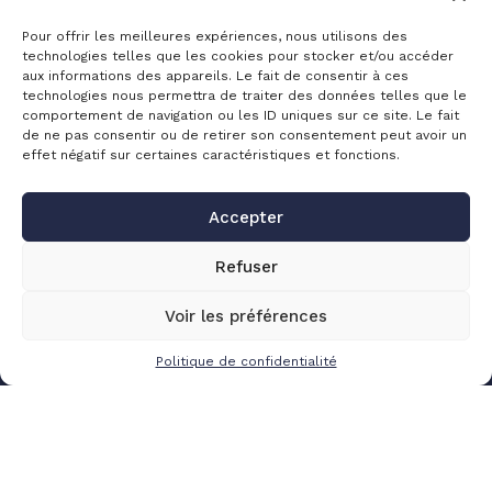
Annecy Electronique
Pour offrir les meilleures expériences, nous utilisons des
Exxotest®
technologies telles que les cookies pour stocker et/ou accéder
aux informations des appareils. Le fait de consentir à ces
technologies nous permettra de traiter des données telles que le
comportement de navigation ou les ID uniques sur ce site. Le fait
NEWSLETTER
de ne pas consentir ou de retirer son consentement peut avoir un
effet négatif sur certaines caractéristiques et fonctions.
Accepter
Refuser
Voir les préférences
Exxotest® 2025
Mentions légales
Politique de confidentialité
Politique de confidentialité
Made with love by
Altimax