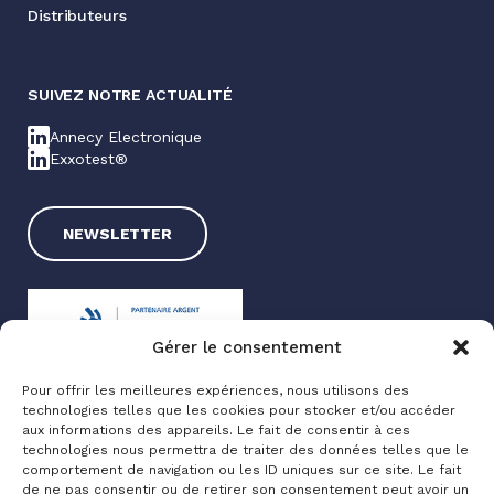
Distributeurs
SUIVEZ NOTRE ACTUALITÉ
Annecy Electronique
Exxotest®
NEWSLETTER
Gérer le consentement
Pour offrir les meilleures expériences, nous utilisons des
technologies telles que les cookies pour stocker et/ou accéder
Exxotest® 2025
aux informations des appareils. Le fait de consentir à ces
technologies nous permettra de traiter des données telles que le
Mentions légales
comportement de navigation ou les ID uniques sur ce site. Le fait
Politique de confidentialité
de ne pas consentir ou de retirer son consentement peut avoir un