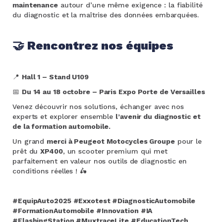
maintenance
autour d’une même exigence : la fiabilité
du diagnostic et la maîtrise des données embarquées.
🤝
Rencontrez nos équipes
📍
Hall 1 – Stand U109
📅
Du 14 au 18 octobre – Paris Expo Porte de Versailles
Venez découvrir nos solutions, échanger avec nos
experts et explorer ensemble
l’avenir du diagnostic et
de la formation automobile.
Un grand
merci à Peugeot Motocycles Groupe
pour le
prêt du
XP400
, un scooter premium qui met
parfaitement en valeur nos outils de diagnostic en
conditions réelles ! 🛵
#EquipAuto2025 #Exxotest #DiagnosticAutomobile
#FormationAutomobile #Innovation #IA
#FlashingStation #MuxtraceLite #EducationTech