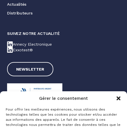
Actualités
Distributeurs
SUIVEZ NOTRE ACTUALITÉ
Annecy Electronique
Exxotest®
NEWSLETTER
Gérer le consentement
Pour offrir les meilleures expériences, nous utilisons des
technologies telles que les cookies pour stocker et/ou accéder
Exxotest® 2025
aux informations des appareils. Le fait de consentir à ces
technologies nous permettra de traiter des données telles que le