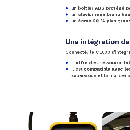
un
boîtier ABS protégé pa
un
clavier membrane haut
un
écran 20 % plus grand
Une intégration d
Connecté, le CL600 s’intègr
il
offre des ressource in
il est
compatible avec les
supervision et la mainte