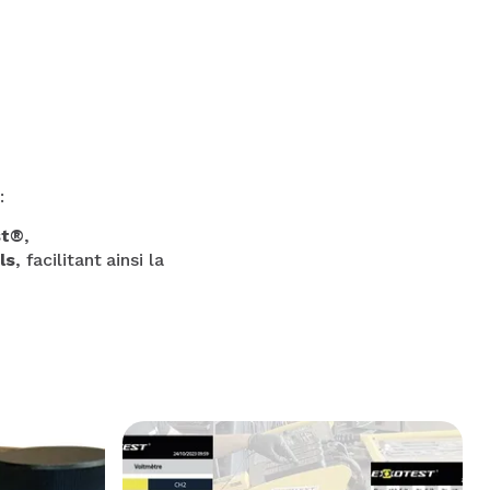
:
st®
,
ls
, facilitant ainsi la