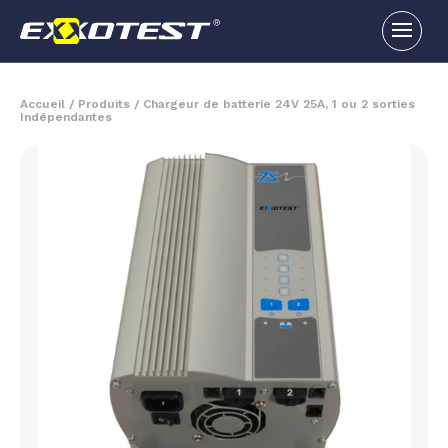
Accueil
/
Produits
/
Chargeur de batterie 24V 25A, 1 ou 2 sorties
Indépendantes