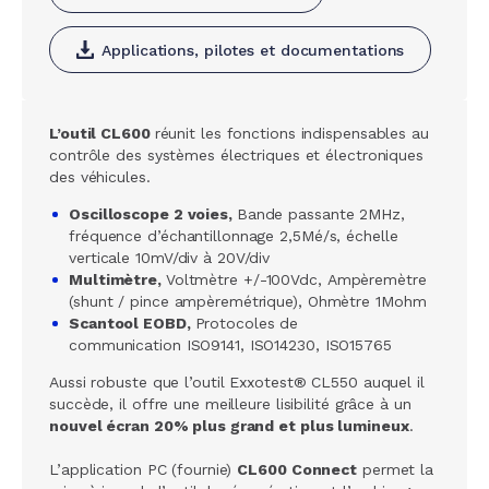
Applications, pilotes et documentations
L’outil CL600
réunit les fonctions indispensables au
contrôle des systèmes électriques et électroniques
des véhicules.
Oscilloscope 2 voies,
Bande passante 2MHz,
fréquence d’échantillonnage 2,5Mé/s, échelle
verticale 10mV/div à 20V/div
Multimètre,
Voltmètre +/-100Vdc, Ampèremètre
(shunt / pince ampèremétrique), Ohmètre 1Mohm
Scantool EOBD,
Protocoles de
communication ISO9141, ISO14230, ISO15765
Aussi robuste que l’outil Exxotest® CL550 auquel il
succède, il offre une meilleure lisibilité grâce à un
nouvel écran 20% plus grand et plus lumineux
.
L’application PC (fournie)
CL600 Connect
permet la