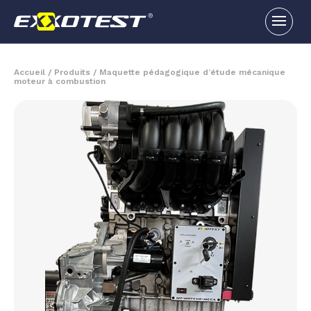
Accueil
/
Produits
/
Maquette pédagogique d’étude mécanique
moteur à combustion