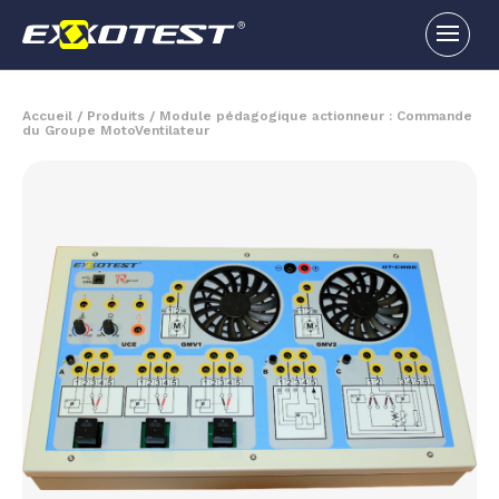
Accueil
/
Produits
/
Module pédagogique actionneur : Commande
du Groupe MotoVentilateur