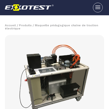
Accueil
/
Produits
/
Maquette pédagogique chaîne de traction
électrique