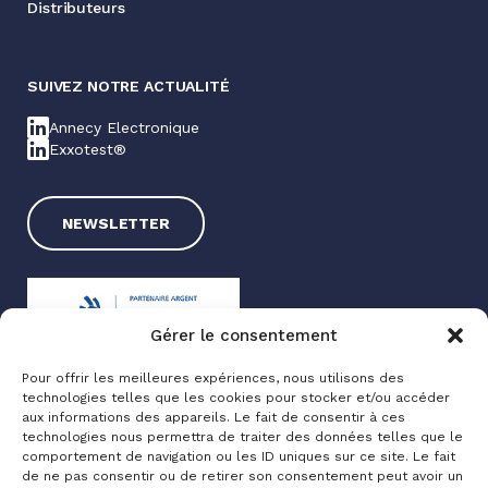
Distributeurs
SUIVEZ NOTRE ACTUALITÉ
Annecy Electronique
Exxotest®
NEWSLETTER
Gérer le consentement
Pour offrir les meilleures expériences, nous utilisons des
technologies telles que les cookies pour stocker et/ou accéder
Exxotest® 2025
aux informations des appareils. Le fait de consentir à ces
technologies nous permettra de traiter des données telles que le
Mentions légales
comportement de navigation ou les ID uniques sur ce site. Le fait
Politique de confidentialité
de ne pas consentir ou de retirer son consentement peut avoir un