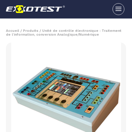
Accueil
/
Produits
/
Unité de contrôle électronique : Traitement
de l’information, conversion Analogique/Numérique