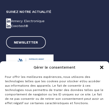
SUIVEZ NOTRE ACTUALITÉ
Annecy Electronique
Exxotest®
NEWSLETTER
Gérer le consentement
Pour offrir les meilleures expériences, nous utilisons des
technologies telles que les cookies pour stocker et/ou accéder
Exxotest® 2025
aux informations des appareils. Le fait de consentir à ces
technologies nous permettra de traiter des données telles que le
Mentions légales
comportement de navigation ou les ID uniques sur ce site. Le fait
Politique de confidentialité
de ne pas consentir ou de retirer son consentement peut avoir un
effet négatif sur certaines caractéristiques et fonctions.
Made with love by
Altimax