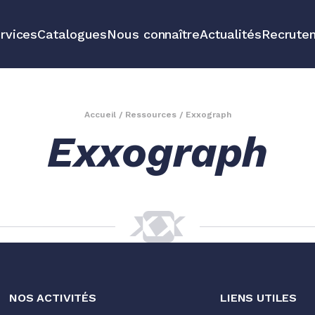
rvices
Catalogues
Nous connaître
Actualités
Recrute
e
Solutions pé
véhicules et 
Accueil
/
Ressources
/
Exxograph
Exxograph
sure
Tous nos pro
NOS ACTIVITÉS
LIENS UTILES