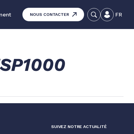
ment
FR
NOUS CONTACTER
dagogiques - Maintenance des
matériels
ESP1000
duits
SUIVEZ NOTRE ACTUALITÉ