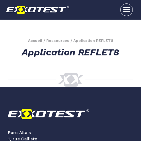
Accueil
/
Ressources
/
Application REFLET8
Application REFLET8
Parc Altaïs
1, rue Callisto