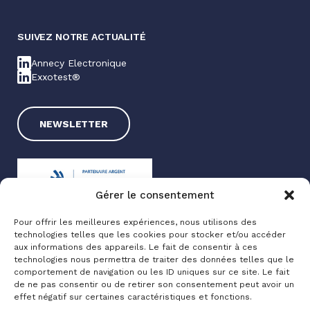
SUIVEZ NOTRE ACTUALITÉ
Annecy Electronique
Exxotest®
NEWSLETTER
Gérer le consentement
Pour offrir les meilleures expériences, nous utilisons des
technologies telles que les cookies pour stocker et/ou accéder
Exxotest® 2025
aux informations des appareils. Le fait de consentir à ces
technologies nous permettra de traiter des données telles que le
Mentions légales
comportement de navigation ou les ID uniques sur ce site. Le fait
Politique de confidentialité
de ne pas consentir ou de retirer son consentement peut avoir un
effet négatif sur certaines caractéristiques et fonctions.
Made with love by
Altimax