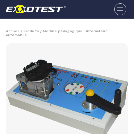
Accueil
/
Produits
/
Module pédagogique : Alternateur
automobile