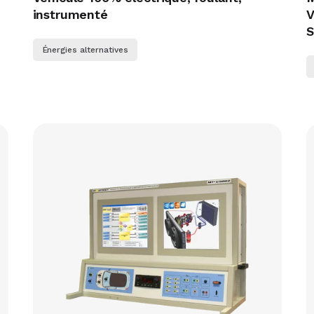
instrumenté
V
S
Énergies alternatives