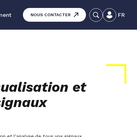
ment
FR
NOUS CONTACTER
dagogiques - Maintenance des
matériels
duits
sualisation et
signaux
on et l'analyse de tous vos signaux