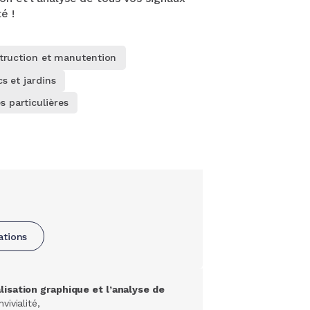
é !
truction et manutention
s et jardins
s particulières
ations
lisation graphique et l’analyse de
vivialité,