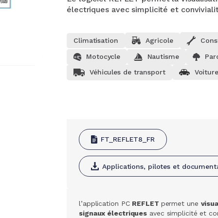
électriques avec simplicité et convivialit
Climatisation
Agricole
Cons
Motocycle
Nautisme
Parc
Véhicules de transport
Voiture
FT_REFLET8_FR
Applications, pilotes et document
l’application PC
REFLET
permet une
visua
signaux électriques
avec simplicité et con