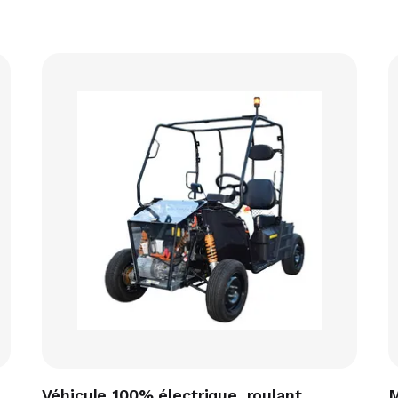
Véhicule 100% électrique, roulant,
M