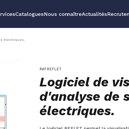
rvices
Catalogues
Nous connaître
Actualités
Recrute
e
Solutions pé
véhicules et 
ux électriques.
sure
Tous nos pro
Réf
REFLET
Logiciel de vi
d'analyse de 
électriques.
Le logiciel REFLET permet la visualisati