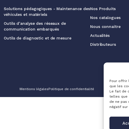
Solutions pédagogiques - Maintenance des
Nos Produits
véhicules et matériels
Nos catalogues
Outils d’analyse des réseaux de
Nous connaitre
communication embarqués
Actualités
Outils de diagnostic et de mesure
Distributeurs
Pour offrir
que les co
Mentions légales
Politique de confidentialité
Le fait de
telles que 
de ne pas 
négatif sur
Ac