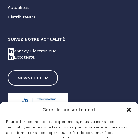
Actualités
Distributeurs
SUIVEZ NOTRE ACTUALITÉ
Annecy Electronique
Exxotest®
NEWSLETTER
Gérer le consentement
Pour offrir les meilleures expériences, nous utilisons des
technologies telles que les cookies pour stocker et/ou accéder
Exxotest® 2025
aux informations des appareils. Le fait de consentir à ces