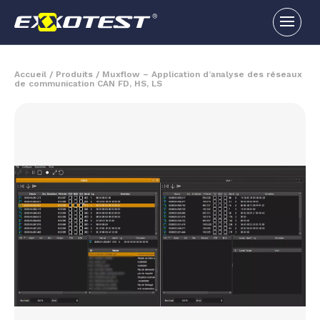
Accueil
/
Produits
/
Muxflow – Application d’analyse des réseaux
de communication CAN FD, HS, LS