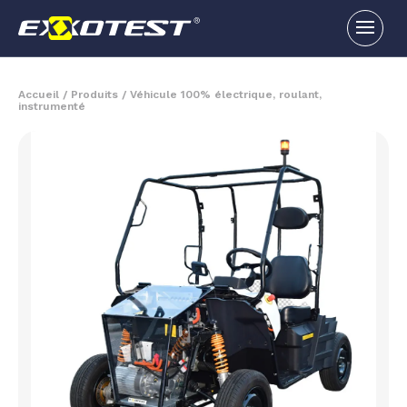
Accueil
/
Produits
/
Véhicule 100% électrique, roulant,
instrumenté